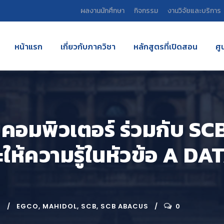
ผลงานนักศึกษา
กิจกรรม
งานวิจัยและบริการ
หน้าแรก
เกี่ยวกับภาควิชา
หลักสูตรที่เปิดสอน
ศู
คอมพิวเตอร์ ร่วมกับ S
ละให้ความรู้ในหัวข้อ A 
G
EGCO
,
MAHIDOL
,
SCB
,
SCB ABACUS
0