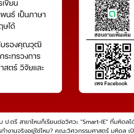
บ ป.ตรี สาขาไหนก็เรียนต่อวิศวะ "Smart-IE" ที่มหิดลได
ทำงานจริงอยู่ใช่ไหม? คณะวิศวกรรมศาสตร์ มหิดล เปิ