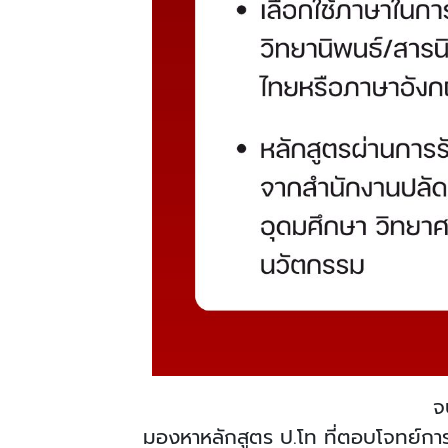
จ
มองหาหลักสูตร ป.โท ที่ตอบโจทย์การ