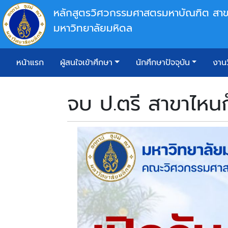
หลักสูตรวิศวกรรมศาสตรมหาบัณฑิต
สาข
มหาวิทยาลัยมหิดล
หน้าแรก
ผู้สนใจเข้าศึกษา
นักศึกษาปัจจุบัน
งานว
จบ ป.ตรี สาขาไหนก็