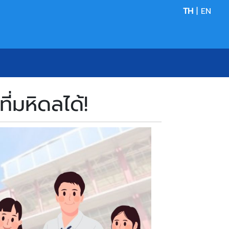
TH
|
EN
ี่มหิดลได้!