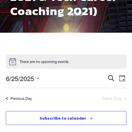
Coaching 2021)
There are no upcoming events.
E
E
6/25/2025
S
D
e
S
v
a
v
a
e
y
Next Day
Previous Day
r
e
l
e
c
e
n
h
n
c
Subscribe to calendar
t
t