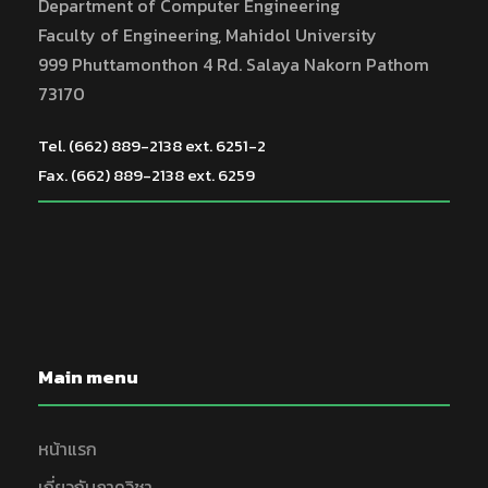
n
Department of Computer Engineering
a
Faculty of Engineering, Mahidol University
d
t
999 Phuttamonthon 4 Rd. Salaya Nakorn Pathom
V
73170
i
i
Tel. (662) 889-2138 ext. 6251-2
o
Fax. (662) 889-2138 ext. 6259
e
n
w
s
N
Main menu
a
หน้าแรก
v
เกี่ยวกับภาควิชา