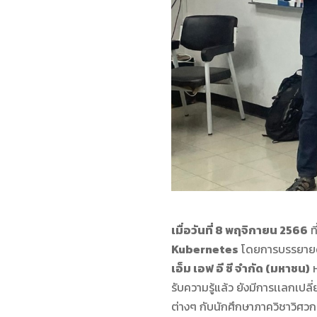
เมื่อวันที่ 8 พฤจิกายน 2566
ท
Kubernetes
โดยการบรรยายดัง
เอ็ม เอฟ อี ซี จำกัด (มหาชน)
ห
รับความรู้แล้ว ยังมีการเเลกเ
ต่างๆ กับนักศึกษาภาควิชาวิศว