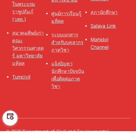
ในพระบรม
ราชูปถัมภ์
สภานักศึกษา
ศูนย์การเรียนรู้
(วสท.)
มหิดล
Salaya Link
สมาคมศิษย์เก่า
ระบบเอกสาร
Mahidol
คณะ
สำหรับบุคลากร
Channel
วิศวกรรมศาสต
ภาควิชา
ร์ มหาวิทยาลัย
มหิดล
แจ้งปัญหา
นักศึกษาปัจจุบัน
Tumcivil
เพื่อติดต่อภาค
วิชา
Preferen
Department of Civil and Environmental
Up
↑
Ces
© 2026