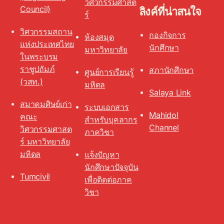
วิศวกรรมศาสต
Council)
ลิงค์ที่น่าสนใจ
ร์
วิศวกรรมสถาน
กองกิจการ
ห้องสมุด
แห่งประเทศไทย
นักศึกษา
มหาวิทยาลัย
ในพระบรม
ราชูปถัมภ์
สภานักศึกษา
ศูนย์การเรียนรู้
(วสท.)
มหิดล
Salaya Link
สมาคมศิษย์เก่า
ระบบเอกสาร
Mahidol
คณะ
สำหรับบุคลากร
Channel
วิศวกรรมศาสต
ภาควิชา
ร์ มหาวิทยาลัย
มหิดล
แจ้งปัญหา
นักศึกษาปัจจุบัน
Tumcivil
เพื่อติดต่อภาค
วิชา