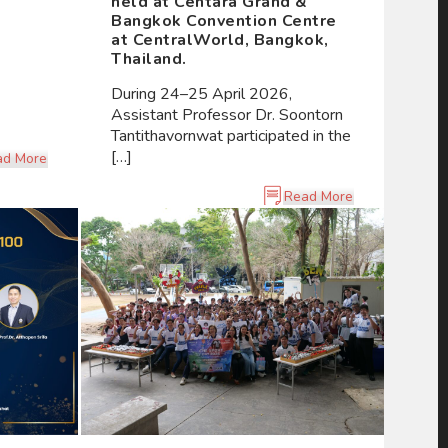
held at Centara Grand &
Bangkok Convention Centre
at CentralWorld, Bangkok,
Thailand.
During 24–25 April 2026,
Assistant Professor Dr. Soontorn
Tantithavornwat participated in the
[…]
ad More
Read More