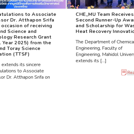
tulations to Associate
CHE_MU Team Receives
sor Dr. Atthapon Srifa
Second Runner-Up Awa
 occasion of receiving
and Scholarship for Wa
2nd Science and
Heat Recovery Innovati
ology Research Grant
The Department of Chemica
l Year 2025) from the
Engineering, Faculty of
nd Toray Science
ation (TTSF)
Engineering, Mahidol Univers
extends its […]
extends its sincere
ulations to Associate
Re
or Dr. Atthapon Srifa on
Read More