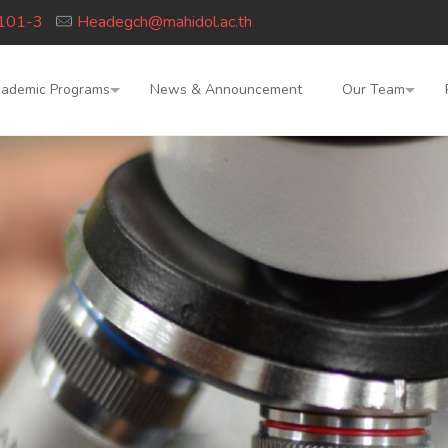
6101-3
Headegch@mahidol.ac.th
ademic Programs
News & Announcement
Our Team