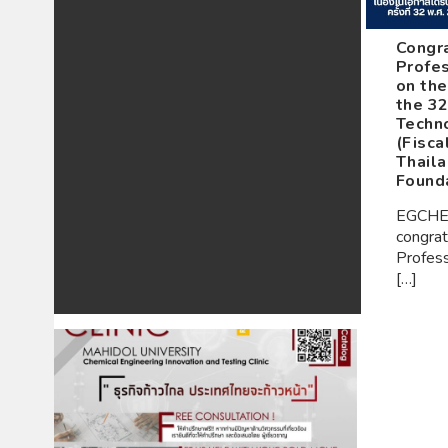
Congra
Profes
on the
the 3
Techn
(Fisca
Thaila
Found
EGCHE 
congrat
Profess
[…]