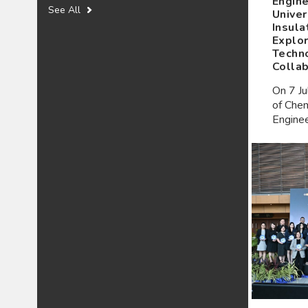
Engine
See All
Unive
Insula
Explo
Techn
Collab
On 7 J
of Chem
Enginee