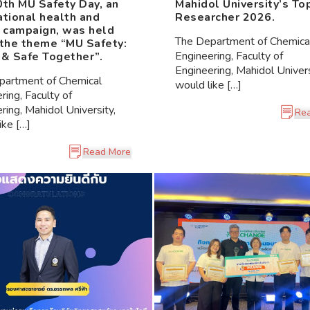
th MU Safety Day, an
Mahidol University’s To
tional health and
Researcher 2026.
 campaign, was held
The Department of Chemica
the theme “MU Safety:
Engineering, Faculty of
& Safe Together”.
Engineering, Mahidol Univers
partment of Chemical
would like […]
ring, Faculty of
ring, Mahidol University,
Re
ike […]
Read More