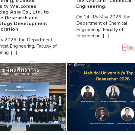
ering, Mahidol
the World of Chemical
rsity Welcomes
Engineering.
ting Asia Co., Ltd. to
On 14–15 May 2026, the
re Research and
Department of Chemical
ology Development
oration
Engineering, Faculty of
Engineering, […]
uly 2026, the Department
ical Engineering, Faculty of
Re
ring, […]
Read More