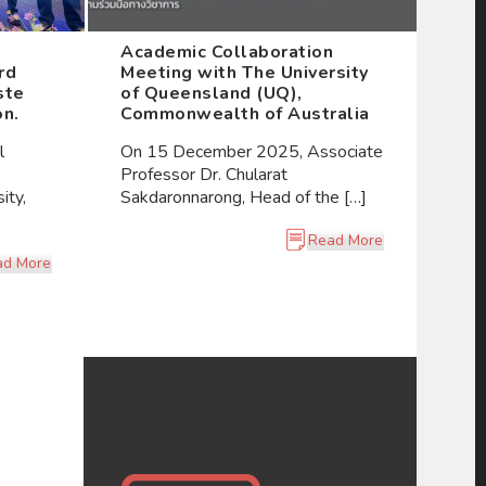
Academic Collaboration
rd
Meeting with The University
ste
of Queensland (UQ),
on.
Commonwealth of Australia
l
On 15 December 2025, Associate
Professor Dr. Chularat
ity,
Sakdaronnarong, Head of the […]
Read More
ad More