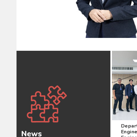
Depar
Engine
News