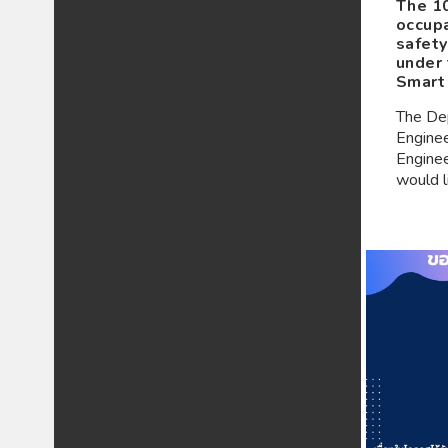
The 10
occupa
safety
under 
Smart 
The De
Enginee
Enginee
would l