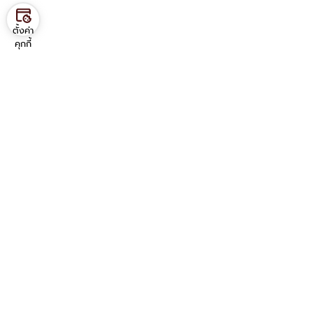
ตั้งค่า
คุกกี้
Contact us
ภาควิชาวิศวกรรมอุตสาหการ
คณะวิศวกรรมศาสตร์ มหาวิทยาลัยมหิดล
25/25 ถ.พุทธมณฑล สาย 4
ต.ศาลายา อ.พุทธมณฑล จ.นครปฐม 73170
โทร: 02 889 2138 ต่อ 6201-6203
มือถือ: 080 266 8289
Service Link
อีเมล บุคลากร
อีเมล นักศึกษา
VPN
บริการสารสนเทศ