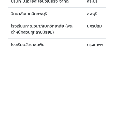
บริษัท บี.โอ.เอส เอ็นจิเนียริ่ง จำกัด
สระบุรี
วิทยาลัยเทคนิคลพบุรี
ลพบุรี
โรงเรียนกาญจนาภิเษกวิทยาลัย (พระ
นครปฐม
ตำหนักสวนกุหลาบมัธยม)
โรงเรียนวัดราชบพิธ
กรุงเทพฯ