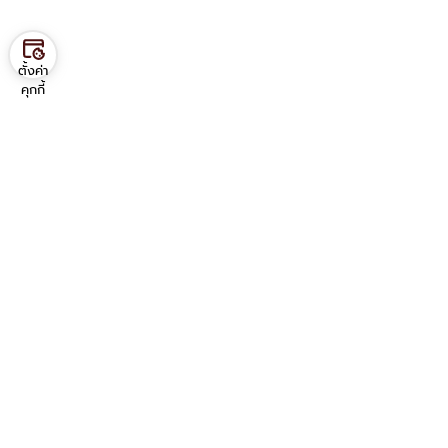
ตั้งค่า
คุกกี้
Contact us
ภาควิชาวิศวกรรมอุตสาหการ
คณะวิศวกรรมศาสตร์ มหาวิทยาลัยมหิดล
25/25 ถ.พุทธมณฑล สาย 4
ต.ศาลายา อ.พุทธมณฑล จ.นครปฐม 73170
โทร: 02 889 2138 ต่อ 6201-6203
มือถือ: 080 266 8289
Service Link
อีเมล บุคลากร
อีเมล นักศึกษา
VPN