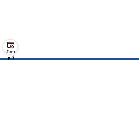
ตั้งค่า
คุกกี้
Contact us
ภาควิชาวิศวกรรมอุตสาหการ
คณะวิศวกรรมศาสตร์ มหาวิทยาลัยมหิดล
25/25 ถ.พุทธมณฑล สาย 4
ต.ศาลายา อ.พุทธมณฑล จ.นครปฐม 73170
โทร: 02 889 2138 ต่อ 6201-6203
มือถือ: 080 266 8289
Service Link