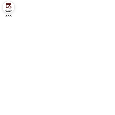
ตั้งค่า
คุกกี้
Contact us
ภาควิชาวิศวกรรมอุตสาหการ
คณะวิศวกรรมศาสตร์ มหาวิทยาลัยมหิดล
25/25 ถ.พุทธมณฑล สาย 4
ต.ศาลายา อ.พุทธมณฑล จ.นครปฐม 73170
โทร: 02 889 2138 ต่อ 6201-6203
มือถือ: 080 266 8289
Service Link
อีเมล บุคลากร
อีเมล นักศึกษา
VPN
บริการสารสนเทศ