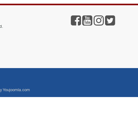
d.
y Youjoomla.com