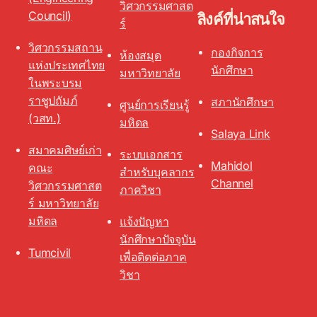
วิศวกรรมศาสต
Council)
ลิงค์ที่น่าสนใจ
ร์
วิศวกรรมสถาน
กองกิจการ
ห้องสมุด
แห่งประเทศไทย
นักศึกษา
มหาวิทยาลัย
ในพระบรม
ราชูปถัมภ์
สภานักศึกษา
ศูนย์การเรียนรู้
(วสท.)
มหิดล
Salaya Link
สมาคมศิษย์เก่า
ระบบเอกสาร
Mahidol
คณะ
สำหรับบุคลากร
Channel
วิศวกรรมศาสต
ภาควิชา
ร์ มหาวิทยาลัย
มหิดล
แจ้งปัญหา
นักศึกษาปัจจุบัน
Tumcivil
เพื่อติดต่อภาค
วิชา