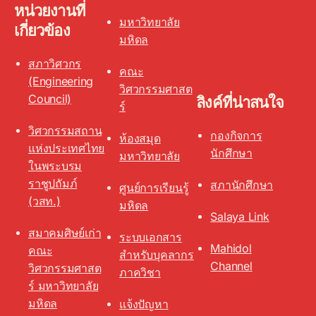
หน่วยงานที่
มหาวิทยาลัย
เกี่ยวข้อง
มหิดล
สภาวิศวกร
คณะ
(Engineering
วิศวกรรมศาสต
Council)
ลิงค์ที่น่าสนใจ
ร์
วิศวกรรมสถาน
กองกิจการ
ห้องสมุด
แห่งประเทศไทย
นักศึกษา
มหาวิทยาลัย
ในพระบรม
ราชูปถัมภ์
สภานักศึกษา
ศูนย์การเรียนรู้
(วสท.)
มหิดล
Salaya Link
สมาคมศิษย์เก่า
ระบบเอกสาร
Mahidol
คณะ
สำหรับบุคลากร
Channel
วิศวกรรมศาสต
ภาควิชา
ร์ มหาวิทยาลัย
มหิดล
แจ้งปัญหา