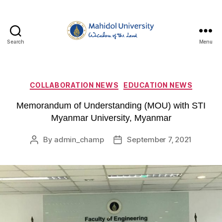
Search
Menu
Department
of
Civil
and
Categories
COLLABORATION NEWS
EDUCATION NEWS
Environmental
Engineering,
Memorandum of Understanding (MOU) with STI
Faculty
Myanmar University, Myanmar
of
Engineering,
By
admin_champ
September 7, 2021
Post
Post
Mahidol
author
date
University