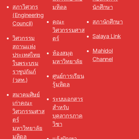
สภาวิศวกร
มหิดล
นักศึกษา
(Engineering
คณะ
สภานักศึกษา
Council)
วิศวกรรมศาส
Salaya Link
วิศวกรรม
ตร์
สถานแห่ง
Mahidol
ห้องสมุด
ประเทศไทย
Channel
มหาวิทยาลัย
ในพระบรม
ราชูปถัมภ์
ศูนย์การเรียน
(วสท.)
รู้มหิดล
สมาคมศิษย์
ระบบเอกสาร
เก่าคณะ
สำหรับ
วิศวกรรมศาส
บุคลากรภาค
ตร์
วิชา
มหาวิทยาลัย
มหิดล
แจ้งปัญหา