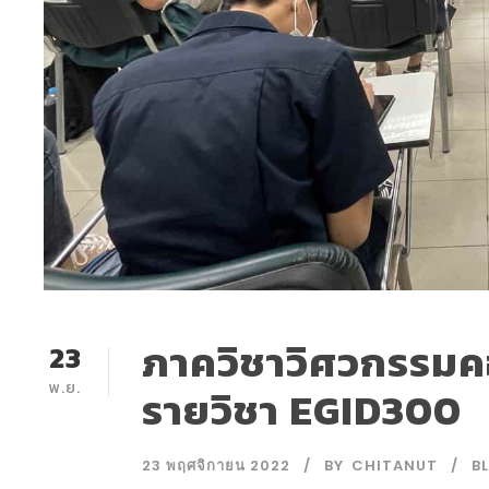
ภาควิชาวิศวกรรมค
23
พ.ย.
รายวิชา EGID300
23 พฤศจิกายน 2022
BY
CHITANUT
B