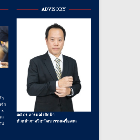
ADVISORY
้ว
ิจัย
าร
ผศ.ดร.อารมณ์ เบิกฟ้า
รถ
หัวหน้าภาควิชาวิศวกรรมเครื่องกล
งาน