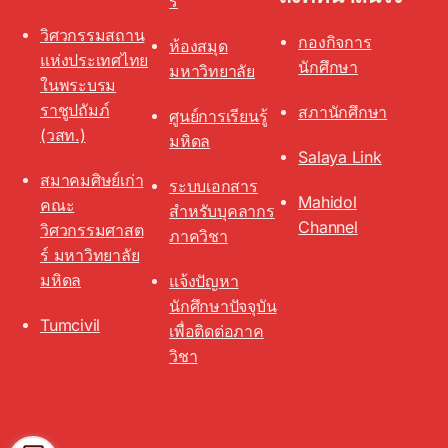
ร์
วิศวกรรมสถาน
กองกิจการ
ห้องสมุด
แห่งประเทศไทย
นักศึกษา
มหาวิทยาลัย
ในพระบรม
ราชูปถัมภ์
สภานักศึกษา
ศูนย์การเรียนรู้
(วสท.)
มหิดล
Salaya Link
สมาคมศิษย์เก่า
ระบบเอกสาร
Mahidol
คณะ
สำหรับบุคลากร
Channel
วิศวกรรมศาสต
ภาควิชา
ร์ มหาวิทยาลัย
มหิดล
แจ้งปัญหา
นักศึกษาปัจจุบัน
Tumcivil
เพื่อติดต่อภาค
วิชา