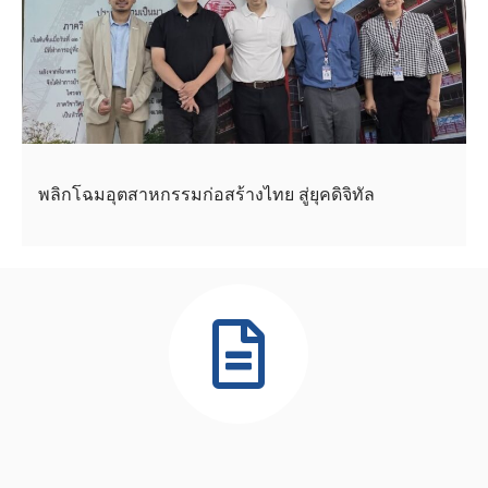
พลิกโฉมอุตสาหกรรมก่อสร้างไทย สู่ยุคดิจิทัล