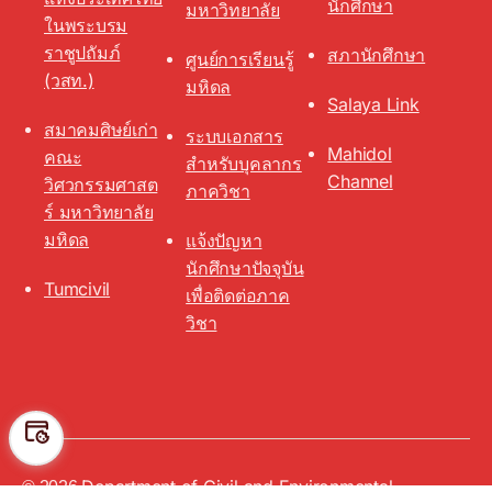
นักศึกษา
มหาวิทยาลัย
ในพระบรม
ราชูปถัมภ์
สภานักศึกษา
ศูนย์การเรียนรู้
(วสท.)
มหิดล
Salaya Link
สมาคมศิษย์เก่า
ระบบเอกสาร
Mahidol
คณะ
สำหรับบุคลากร
Channel
วิศวกรรมศาสต
ภาควิชา
ร์ มหาวิทยาลัย
มหิดล
แจ้งปัญหา
นักศึกษาปัจจุบัน
Tumcivil
เพื่อติดต่อภาค
วิชา
Preferen
Department of Civil and Environmental
Up
↑
Ces
© 2026