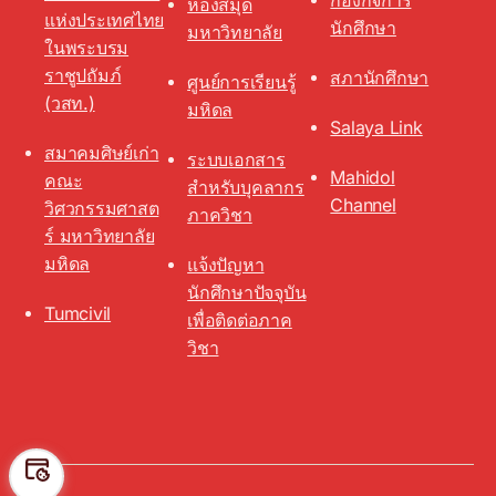
ห้องสมุด
แห่งประเทศไทย
นักศึกษา
มหาวิทยาลัย
ในพระบรม
ราชูปถัมภ์
สภานักศึกษา
ศูนย์การเรียนรู้
(วสท.)
มหิดล
Salaya Link
สมาคมศิษย์เก่า
ระบบเอกสาร
Mahidol
คณะ
สำหรับบุคลากร
Channel
วิศวกรรมศาสต
ภาควิชา
ร์ มหาวิทยาลัย
มหิดล
แจ้งปัญหา
นักศึกษาปัจจุบัน
Tumcivil
เพื่อติดต่อภาค
วิชา
Preferen