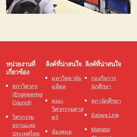
หน่วยงานที่
ลิงค์ที่น่าสนใจ
ลิงค์ที่น่าสนใจ
เกี่ยวข้อง
มหาวิทยาลัย
กองกิจการ
สภาวิศวกร
มหิดล
นักศึกษา
(Engineering
คณะ
สภานักศึกษา
Council)
วิศวกรรมศาส
Salaya Link
วิศวกรรม
ตร์
สถานแห่ง
Mahidol
ห้องสมุด
ประเทศไทย