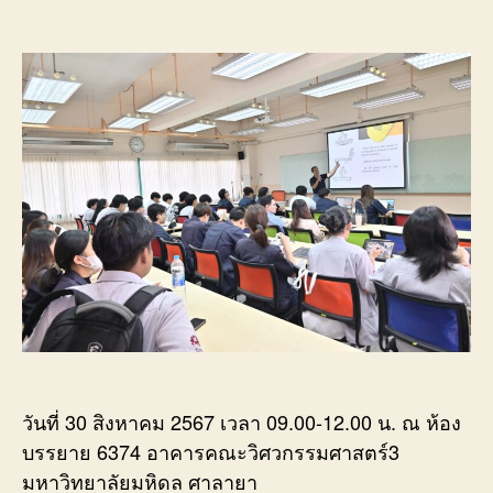
ภาค
author
date
วิชา
วิศว
โยธา
และ
สิ่ง
แวดล
ได้
เรียน
เชิญ
คุณ
ภาค
ภูมิ
วานิช
กม
ลนันท
กรรม
วันที่ 30 สิงหาคม 2567 เวลา 09.00-12.00 น. ณ ห้อง
ผู้
จัดก
บรรยาย 6374 อาคารคณะวิศวกรรมศาสตร์3
บริษั
มหาวิทยาลัยมหิดล ศาลายา
เอ