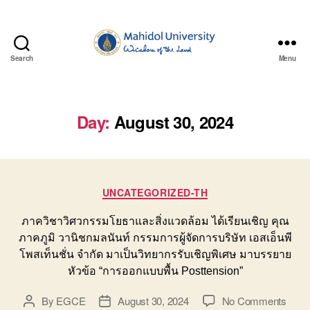
Search
Menu
Department
of
Civil
and
Day:
August 30, 2024
Environmental
Engineering,
Faculty
of
Categories
Engineering,
UNCATEGORIZED-TH
Mahidol
University
ภาควิชาวิศวกรรมโยธาและสิ่งแวดล้อม ได้เรียนเชิญ คุณ
ภาคภูมิ วานิชกมลนันท์ กรรมการผู้จัดการบริษัท เอสเอ็นพี
โพสเท็นชั่น จำกัด มาเป็นวิทยากรรับเชิญพิเศษ มาบรรยาย
หัวข้อ “การออกแบบพื้น Posttension”
on
By
EGCE
August 30, 2024
No Comments
Post
Post