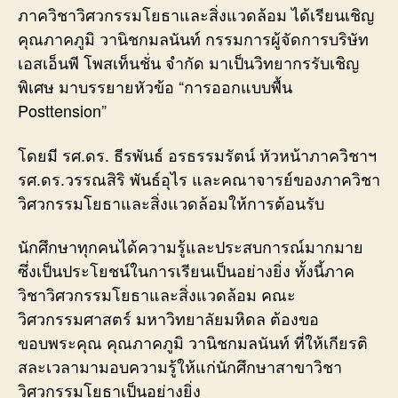
ภาควิชาวิศวกรรมโยธาและสิ่งแวดล้อม ได้เรียนเชิญ
ส
คุณภาคภูมิ วานิชกมลนันท์ กรรมการผู้จัดการบริษัท
เอ็น
พี
เอสเอ็นพี โพสเท็นชั่น จำกัด มาเป็นวิทยากรรับเชิญ
โพ
พิเศษ มาบรรยายหัวข้อ “การออกแบบพื้น
ส
Posttension”
เท็นชั
จำกั
โดยมี รศ.ดร. ธีรพันธ์ อรธรรมรัตน์ หัวหน้าภาควิชาฯ
มา
เป็น
รศ.ดร.วรรณสิริ พันธ์อุไร และคณาจารย์ของภาควิชา
วิทย
วิศวกรรมโยธาและสิ่งแวดล้อมให้การต้อนรับ
รับ
เชิญ
นักศึกษาทุกคนได้ความรู้และประสบการณ์มากมาย
พิเศษ
ซึ่งเป็นประโยชน์ในการเรียนเป็นอย่างยิ่ง ทั้งนี้ภาค
มา
วิชาวิศวกรรมโยธาและสิ่งแวดล้อม คณะ
บรรย
หัวข้
วิศวกรรมศาสตร์ มหาวิทยาลัยมหิดล ต้องขอ
“การ
ขอบพระคุณ คุณภาคภูมิ วานิชกมลนันท์ ที่ให้เกียรติ
ออก
สละเวลามามอบความรู้ให้แก่นักศึกษาสาขาวิชา
พื้น
วิศวกรรมโยธาเป็นอย่างยิ่ง
Postt