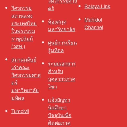
วิศวกรรมศาส
Salaya Link
วิศวกรรม
ตร์
สถานแห่ง
Mahidol
ห้องสมุด
ประเทศไทย
Channel
มหาวิทยาลัย
ในพระบรม
ราชูปถัมภ์
ศูนย์การเรียน
(วสท.)
รู้มหิดล
สมาคมศิษย์
ระบบเอกสาร
เก่าคณะ
สำหรับ
วิศวกรรมศาส
บุคลากรภาค
ตร์
วิชา
มหาวิทยาลัย
มหิดล
แจ้งปัญหา
นักศึกษา
Tumcivil
ปัจจุบันเพื่อ
ติดต่อภาค