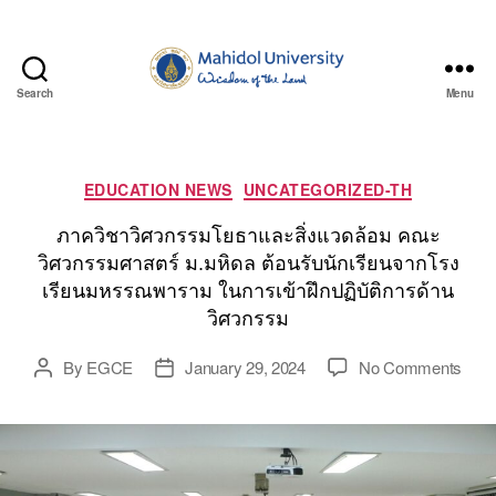
Search
Menu
Department
of
Civil
and
Categories
EDUCATION NEWS
UNCATEGORIZED-TH
Environmental
Engineering,
ภาควิชาวิศวกรรมโยธาและสิ่งแวดล้อม คณะ
Faculty
วิศวกรรมศาสตร์ ม.มหิดล ต้อนรับนักเรียนจากโรง
of
เรียนมหรรณพาราม ในการเข้าฝึกปฏิบัติการด้าน
Engineering,
วิศวกรรม
Mahidol
University
on
By
EGCE
January 29, 2024
No Comments
Post
Post
ภาค
author
date
วิชา
วิศว
โยธ
และ