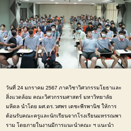
สิ่ง
แวดล
คณะ
วิศว
ม.มห
ต้อน
นักเร
จาก
โรง
เรียน
มหร
ารา
ใน
วันที่ 24 มกราคม 2567 ภาควิชาวิศวกรรมโยธาและ
การ
เข้า
สิ่งแวดล้อม คณะวิศวกรรมศาสตร์ มหาวิทยาลัย
ฝึก
มหิดล นำโดย ผศ.ดร.วศพร เตชะพีรพานิช ให้การ
ปฏิบั
การ
ต้อนรับคณะครูและนักเรียนจากโรงเรียนมหรรณพา
ด้าน
ราม โดยภายในงานมีการแนะนำคณะ ฯ แนะนำ
วิศว