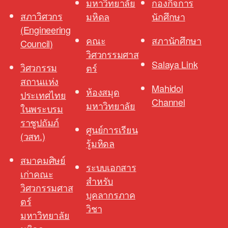
มหาวิทยาลัย
กองกิจการ
สภาวิศวกร
มหิดล
นักศึกษา
(Engineering
คณะ
สภานักศึกษา
Council)
วิศวกรรมศาส
Salaya Link
วิศวกรรม
ตร์
สถานแห่ง
Mahidol
ห้องสมุด
ประเทศไทย
Channel
มหาวิทยาลัย
ในพระบรม
ราชูปถัมภ์
ศูนย์การเรียน
(วสท.)
รู้มหิดล
สมาคมศิษย์
ระบบเอกสาร
เก่าคณะ
สำหรับ
วิศวกรรมศาส
บุคลากรภาค
ตร์
วิชา
มหาวิทยาลัย