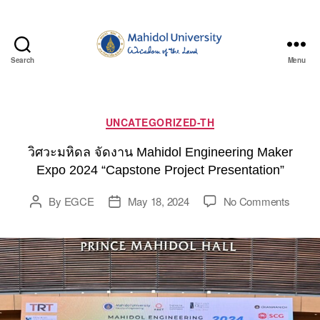
Search
Menu
Department
of
Civil
and
Categories
UNCATEGORIZED-TH
Environmental
Engineering,
วิศวะมหิดล จัดงาน Mahidol Engineering Maker
Faculty
Expo 2024 “Capstone Project Presentation”
of
Engineering,
on
By
EGCE
May 18, 2024
No Comments
Post
Post
Mahidol
วิศวะ
author
date
University
มหิดล
จัด
งาน
Mahido
Engine
Maker