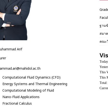
Grad
Facul
ฐานข
สมาค
คณะว
Muhammad Arif
Vis
urer
Today
Yeste
ammad.ari@mahidol.ac.th
This 
Computational Fluid Dynamics (CFD)
This 
Total
Energy Systems and Thermal Engineering
Curre
Computational Modeling of Fluid
Nano-Fluid Applications
Fractional Calculus