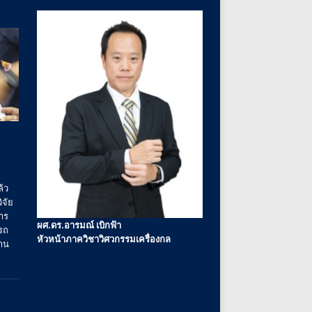
้ว
ิจัย
าร
ผศ.ดร.อารมณ์ เบิกฟ้า
รถ
หัวหน้าภาควิชาวิศวกรรมเครื่องกล
งาน