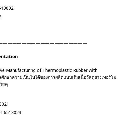
6513002
2
———————————————————
entation
itive Manufacturing of Thermoplastic Rubber with
ารศึกษาความเป็นไปได้ของการผลิตแบบเติมเนื้อวัสดุยางเทอร์โม
ัสดุ
13021
กษา 6513023