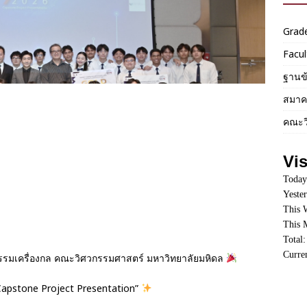
Grad
Facul
ฐานข
สมาค
คณะว
Vis
Today
Yeste
This 
This 
Total
Curren
รรมเครื่องกล คณะวิศวกรรมศาสตร์ มหาวิทยาลัยมหิดล
Capstone Project Presentation”