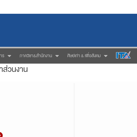
การ
ภาควิชา&สำนักงาน
ศิษย์เก่า & เพื่อสังคม
ำส่วนงาน