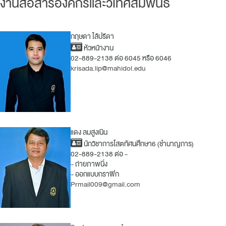
งานสื่อสารองค์กรและวิเทศสัมพันธ์
กฤษดา ไล้ปรีดา
หัวหน้างาน
02-889-2138 ต่อ 6045 หรือ 6046
krisada.lip@mahidol.edu
แดง ลมสูงเนิน
นักวิชาการโสตทัศนศึกษา6 (ชำนาญการ)
02-889-2138 ต่อ -
- ถ่ายภาพนิ่ง
- ออกแบบกราฟิก
Prmail009@gmail.com