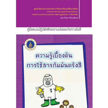
คู่มือแนวปฏิบัติเพื่อความปลอดภัยทางรังสี