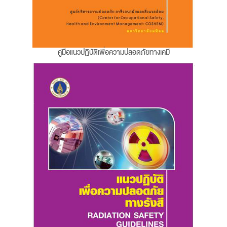
คู่มือแนวปฏิบัติเพื่อความปลอดภัยทางเคมี