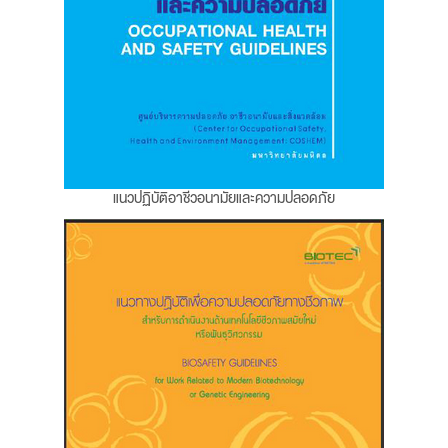
แนวปฏิบัติอาชีวอนามัยและความปลอดภัย