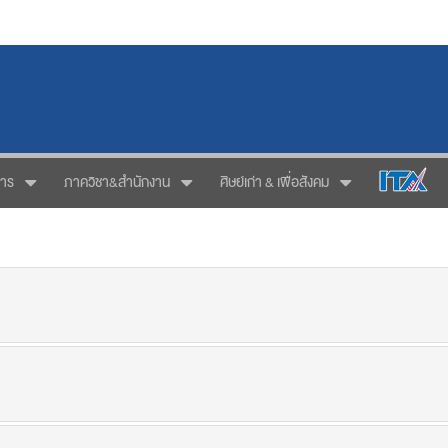
การ
ภาควิชา&สำนักงาน
ศิษย์เก่า & เพื่อสังคม