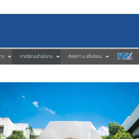
การ
ภาควิชา&สำนักงาน
ศิษย์เก่า & เพื่อสังคม