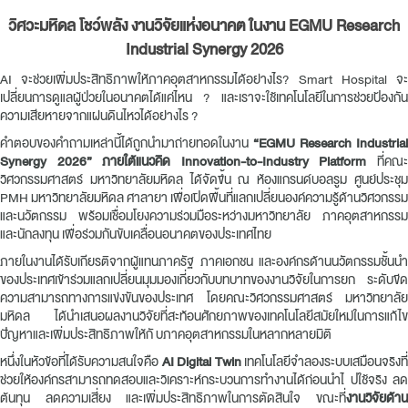
วิศวะมหิดล โชว์พลัง งานวิจัยแห่งอนาคต ในงาน EGMU Research
Industrial Synergy 2026
AI จะช่วยเพิ่มประสิทธิภาพให้ภาคอุตสาหกรรมได้อย่างไร? Smart Hospital จะ
เปลี่ยนการดูแลผู้ป่วยในอนาคตได้แค่ไหน ? และเราจะใช้เทคโนโลยีในการช่วยป้องกัน
ความเสียหายจากแผ่นดินไหวได้อย่างไร ?
คำตอบของคำถามเหล่านี้ได้ถูกนำมาถ่ายทอดในงาน
“EGMU Research Industrial
Synergy 2026” ภายใต้แนวคิด Innovation-to-Industry Platform
ที่คณ
วิศวกรรมศาสตร์ มหาวิทยาลัยมหิดล ได้จัดขึ้น ณ ห้องแกรนด์บอลรูม ศูนย์ประชุม
PMH มหาวิทยาลัยมหิดล ศาลายา เพื่อเปิดพื้นที่แลกเปลี่ยนองค์ความรู้ด้านวิศวกรรม
และนวัตกรรม พร้อมเชื่อมโยงความร่วมมือระหว่างมหาวิทยาลัย ภาคอุตสาหกรรม
และนักลงทุน เพื่อร่วมกันขับเคลื่อนอนาคตของประเทศไทย
ภายในงานได้รับเกียรติจากผู้แทนภาครัฐ ภาคเอกชน และองค์กรด้านนวัตกรรมชั้นนำ
ของประเทศเข้าร่วมแลกเปลี่ยนมุมมองเกี่ยวกับบทบาทของงานวิจัยในการยก ระดับขีด
ความสามารถทางการแข่งขันของประเทศ โดยคณะวิศวกรรมศาสตร์ มหาวิทยาลัย
มหิดล ได้นำเสนอผลงานวิจัยที่สะท้อนศักยภาพของเทคโนโลยีสมัยใหม่ในการแก้ไข
ปัญหาและเพิ่มประสิทธิภาพให้กั บภาคอุตสาหกรรมในหลากหลายมิติ
หนึ่งในหัวข้อที่ได้รับความสนใจคือ
AI Digital Twin
เทคโนโลยีจำลองระบบเสมือนจริงที่
ช่วยให้องค์กรสามารถทดสอบและวิเคราะห์กระบวนการทำงานได้ก่อนนำไ ปใช้จริง ลด
ต้นทุน ลดความเสี่ยง และเพิ่มประสิทธิภาพในการตัดสินใจ ขณะที่
งานวิจัยด้าน