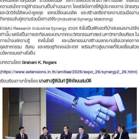
เทคโนโลยีด้านหุ่นยนต์ ระบบอัตโนมัติ และการเพิ่มประสิทธิภาพการผลิต ซึ่งได้รับ
ความสนใจจากผู้เข้าร่วมงานเป็นจำนวนมาก โดยเปิดโอกาสให้ผู้ประกอบการ นักลงทุน
และนักวิจัยได้พบปะพูดคุย แลกเปลี่ยนแนวคิด และสร้างเครือข่ายความร่วมมือผ่าน
กิจกรรมจับคู่ความร่วมมือทางวิจัย (Industrial Synergy Matching)
EGMU Research Industrial Synergy 2026 จึงไม่เป็นเพียงเวทีนำเสนอผลงานวิจัย
เท่านั้น แต่ยังเป็นภาพสะท้อนของบทบาทคณะวิศวกรรมศาสตร์ มหาวิทยาลัยมหิดล ใน
การนำองค์ความรู้ เทคโนโลยี และนวัตกรรมมาสร้างผลกระทบเชิงบวกต่อภาค
อุตสาหกรรม สังคม และเศรษฐกิจของประเทศ พร้อมก้าวสู่อนาคตที่ขับเคลื่อนด้วย
นวัตกรรมอย่างยั่งยืน
บทความโดย
Graham K. Rogers
(
https://www.extensions.in.th/amitiae/2026/expo_26/synergy2_26.html
)
เรียบเรียงภาษาไทยโดย
นางสาวฐิตินันท์ ฐิติพัฒนสมบัติ