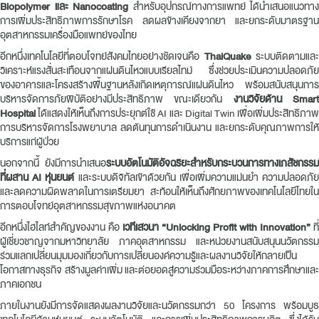
Biopolymer
และ Nanocoating
สำหรับอุปกรณ์ทางการแพทย์ ได้นำเสนอแนวทาง
การเพิ่มประสิทธิภาพการรักษาโรค ลดผลข้างเคียงจากยา และยกระดับมาตรฐาน
อุตสาหกรรมเครื่องมือแพทย์ของไทย
อีกหนึ่งเทคโนโลยีที่ตอบโจทย์สังคมไทยอย่างชัดเจนคือ
ThaiQuake
ระบบติดตามและ
วิเคราะห์แรงสั่นสะเทือนจากแผ่นดินไหวแบบเรียลไทม์ ซึ่งช่วยประเมินความปลอดภัย
ของอาคารและโครงสร้างพื้นฐานหลังเกิดเหตุการณ์แผ่นดินไหว พร้อมสนับสนุนการ
บริหารจัดการภัยพิบัติอย่างมีประสิทธิภาพ ขณะเดียวกัน
งานวิจัยด้าน Smar
Hospital
ได้แสดงให้เห็นถึงการประยุกต์ใช้ AI และ Digital Twin เพื่อเพิ่มประสิทธิภาพ
การบริหารจัดการโรงพยาบาล ลดต้นทุนการดำเนินงาน และยกระดับคุณภาพการให้
บริการแก่ผู้ป่วย
นอกจากนี้ ยังมีการนำเสนอ
ระบบอัตโนมัติอัจฉริยะสำหรับกระบวนการทางเภสัชกรรม
ที่ผสาน AI หุ่นยนต์
และระบบดิจิทัลเข้าด้วยกัน เพื่อเพิ่มความแม่นยำ ความปลอดภั
และลดความผิดพลาดในการเตรียมยา สะท้อนให้เห็นถึงศักยภาพของเทคโนโลยีไทยใน
การตอบโจทย์อุตสาหกรรมสุขภาพแห่งอนาคต
อีกหนึ่งไฮไลท์สำคัญของงาน คือ
เวทีเสวนา “Unlocking Profit with Innovation”
ที่
ผู้เชี่ยวชาญจากมหาวิทยาลัย ภาคอุตสาหกรรม และหน่วยงานสนับสนุนนวัตกรรม
ร่วมแลกเปลี่ยนมุมมองเกี่ยวกับการเปลี่ยนองค์ความรู้และผลงานวิจัยให้กลายเป็น
โอกาสทางธุรกิจ สร้างมูลค่าเพิ่ม และต่อยอดสู่ความร่วมมือระหว่างภาคการศึกษาและ
ภาคเอกชน
ภายในงานยังมีการจัดแสดงผลงานวิจัยและนวัตกรรมกว่า 50 โครงการ พร้อมบูธ