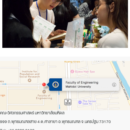
คณะวิศวกรรมศาสตร์ มหาวิทยาลัยมหิดล
999 ถ.พุทธมณฑลสาย 4 ต.ศาลายา อ.พุทธมณฑล จ.นครปฐม 73170