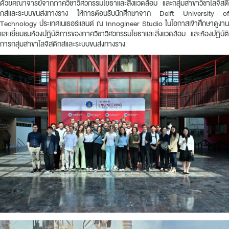
ด้วยคณาจารย์จากภาควิชาวิศวกรรมโยธาและสิ่งแวดล้อม และกลุ่มสาขาวิชาโลจิสติ
กส์และระบบขนส่งทางราง ให้การต้อนรับนักศึกษาจาก Delft University of
Technology ประเทศเนเธอร์แลนด์ ณ Innogineer Studio ในโอกาสเข้าศึกษาดูงาน
และเยี่ยมชมห้องปฏิบัติการของภาควิชาวิศวกรรมโยธาและสิ่งแวดล้อม และห้องปฏิบัติ
การกลุ่มสาขาโลจิสติกส์และระบบขนส่งทางราง