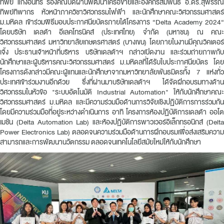
ทิพย์ แก่งอินทร์ รองคณบดีผ่านพัฒนาเครือข่ายและองค์กรสัมพันธ์ อ.ดร.สุพรรณ
ทิพย์ทิพากร หัวหน้าภาควิชาวิศวกรรมไฟฟ้า และนักศึกษาคณะวิศวกรรมศาสตร์
ม.มหิดล เข้าร่วมพิธีมอบประกาศนียบัตรภายใต้โครงการ “Delta Academy 2024“
โดยบริษัท เดลต้า อีเลคโทรนิคส์ (ประเทศไทย) จำกัด (มหาชน) ณ คณะ
วิศวกรรมศาสตร์ มหาวิทยาลัยเกษตรศาสตร์ (บางเขน) โดยภายในงานมีคุณวิคเตอร์
เจิ้ง ประธานเจ้าหน้าที่บริหาร บริษัทเดลต้าฯ กล่าวเปิดงาน และร่วมถ่ายภาพกับ
นักศึกษาและผู้บริหารคณะวิศวกรรมศาสตร์ ม.มหิดลที่ได้รับใบประกาศนียบัตร โดย
โครงการดังกล่าวมีคณะผู้แทนและนักศึกษาจากมหาวิทยาลัยพันธมิตรทั้ง 7 แห่งทั่ว
ประเทศเข้าร่วมงานอีกด้วย ซึ่งที่ผ่านมาบริษัทเดลต้าฯ ได้จัดฝึกอบรมทางด้าน
วิศวกรรมในหัวข้อ "ระบบอัตโนมัติ Industrial Automation" ให้กับนักศึกษาคณะ
วิศวกรรมศาสตร์ ม.มหิดล และมีความร่วมมือด้านการวิจัยเชิงปฏิบัติการการร่วมกัน
โดยมีความร่วมมือที่อยู่ระหว่างดำเนินการ อาทิ โครงการห้องปฏิบัติการเดลต้า ออโต
เมชัน (Delta Automation Lab) และห้องปฏิบัติการพาวเวอร์อิเล็กทรอนิกส์ (Delta
Power Electronics Lab) ตลอดจนความร่วมมือด้านการฝึกอบรมเพื่อส่งเสริมความ
สามารถและการพัฒนานวัตกรรม ตลอดจนเทคโนโลยีสมัยใหม่ให้กับนักศึกษา