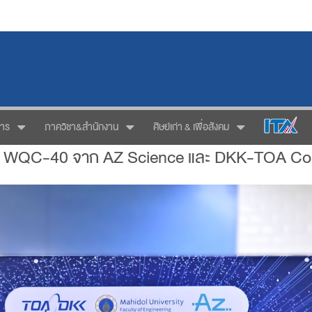
การ
ภาควิชา&สำนักงาน
ศิษย์เก่า & เพื่อสังคม
ด้วย WQC-40 จาก AZ Science และ DKK-TOA Co