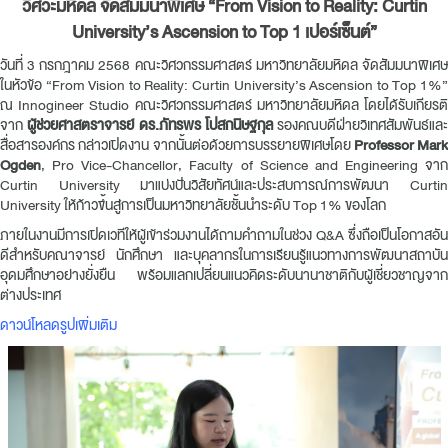
วิศวะมหิดล จัดสัมมนาพิเศษ “From Vision to Reality: Curtin
University’s Ascension to Top 1 เปอร์เซ็นต์”
วันที่ 3 กรกฎาคม 2568 คณะวิศวกรรมศาสตร์ มหาวิทยาลัยมหิดล จัดสัมมนาพิเศษ
ในหัวข้อ “From Vision to Reality: Curtin University’s Ascension to Top 1%”
ณ Innogineer Studio คณะวิศวกรรมศาสตร์ มหาวิทยาลัยมหิดล โดยได้รับเกียรติ
จาก
ผู้ช่วยศาสตราจารย์ ดร.ภัทรพร โปสกนิษฐกุล
รองคณบดีฝ่ายวิเทศสัมพันธ์และ
สื่อสารองค์กร กล่าวเปิดงาน จากนั้นต่อด้วยการบรรยายพิเศษโดย
Professor Mark
Ogden
, Pro Vice-Chancellor, Faculty of Science and Engineering จาก
Curtin University มาแบ่งปันวิสัยทัศน์และประสบการณ์การพัฒนา Curtin
University ให้ก้าวขึ้นสู่การเป็นมหาวิทยาลัยชั้นนำระดับ Top 1% ของโลก
ภายในงานมีการเปิดเวทีให้ผู้เข้าร่วมงานได้ถามคำถามในช่วง Q&A ซึ่งถือเป็นโอกาสอัน
ดีสำหรับคณาจารย์ นักศึกษา และบุคลากรในการเรียนรู้แนวทางการพัฒนาสถาบัน
อุดมศึกษาอย่างยั่งยืน พร้อมแลกเปลี่ยนแนวคิดระดับนานาชาติกับผู้เชี่ยวชาญจาก
ต่างประเทศ
ดาวน์โหลดรูปเพิ่มเติม