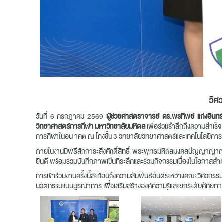
วิศ
วันที่ 6 กรกฎาคม 2569
ผู้ช่วยศาสตราจารย์ ดร.พรทิพย์ แก่งอินทร
วิทยาศาสตร์การกีฬา
มหาวิทยาลัยมหิดล
เพื่อร่วมรำลึกถึงความสำเร
การกีฬาในอน าคต ณ โถงชั้น 3 วิทยาลัยวิทยาศาสตร์และเทคโนโลยีกา
ภายในงานมีพิธีสักการะสิ่งศักดิ์สิทธิ์ พระพุทธมหิดลมงคลปัญญาญาณ 
ยินดี พร้อมร่วมบันทึกภาพเป็นที่ระลึกและร่วมกิจกรรมเนื่องในโอกาสสำ
การเข้าร่วมงานครั้งนี้สะท้อนถึงความสัมพันธ์อันดีระหว่างคณะวิ
นวัตกรรมแบบบูรณาการ เพื่อเสริมสร้างองค์ความรู้และยกระดับศักยภา