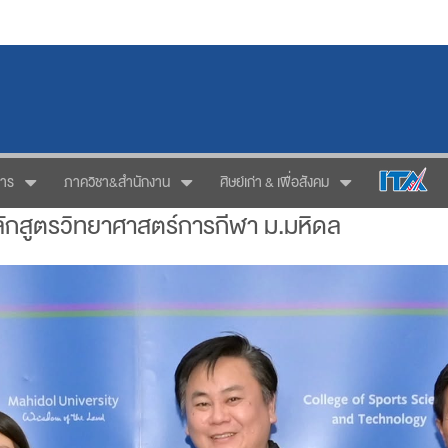
การ
ภาควิชา&สำนักงาน
ศิษย์เก่า & เพื่อสังคม
ลักสูตรวิทยาศาสตร์การกีฬา ม.มหิดล