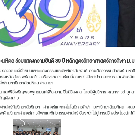
วะมหิดล ร่วมแสดงความยินดี 39 ปี หลักสูตรวิทยาศาสตร์การกีฬา ม.ม
์
รองคณบดีฝ่ายบ่มเพาะนวัตกรรมและศิษย์เก่าสัมพันธ์ คณะวิศวกรรมศาสตร์ มหาวิ
็จของหลักสูตร พร้อมสร้างเครือข่ายความร่วมมือระหว่างศิษย์เก่า บุคลากร และพั
รกีฬา มหาวิทยาลัยมหิดล ศาลายา
และพิธีเจริญพระพุทธมนต์เพื่อความเป็นสิริมงคล โดยมีผู้บริหาร คณาจารย์ บุคลาก
คัญดังกล่าว
ศวกรรมศาสตร์กับวิทยาลัยวิทยา ศาสตร์และเทคโนโลยีการกีฬา มหาวิทยาลัยมหิดล
พด้านวิทยาศาสตร์การกีฬาและวิศวกรรมศาสตร์ อันจะนำไปสู่การสร้างประโยชน์แก่สัง