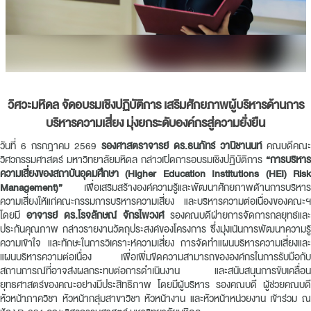
วิศวะมหิดล จัดอบรมเชิงปฏิบัติการ เสริมศักยภาพผู้บริหารด้านการ
บริหารความเสี่ยง มุ่งยกระดับองค์กรสู่ความยั่งยืน
วันที่ 6 กรกฎาคม 2569
รองศาสตราจารย์ ดร.ธนภัทร์ วานิชานนท์
คณบดีคณะ
วิศวกรรมศาสตร์ มหาวิทยาลัยมหิดล กล่าวเปิดการอบรมเชิงปฏิบัติการ
“การบริหาร
ความเสี่ยงของสถาบันอุดมศึกษา (Higher Education Institutions (HEI) Risk
Management)”
เพื่อเสริมสร้างองค์ความรู้และพัฒนาศักยภาพด้านการบริหาร
ความเสี่ยงให้แก่คณะกรรมการบริหารความเสี่ยง และบริหารความต่อเนื่องของคณะฯ
โดยมี
อาจารย์ ดร.โรจลักษณ์ จักรไพวงศ์
รองคณบดีฝ่ายการจัดการกลยุทธ์และ
ประกันคุณภาพ กล่าวรายงานวัตถุประสงค์ของโครงการ ซึ่งมุ่งเน้นการพัฒนาความรู้
ความเข้าใจ และทักษะในการวิเคราะห์ความเสี่ยง การจัดทำแผนบริหารความเสี่ยงและ
แผนบริหารความต่อเนื่อง เพื่อเพิ่มขีดความสามารถขององค์กรในการรับมือกับ
สถานการณ์ที่อาจส่งผลกระทบต่อการดำเนินงาน และสนับสนุนการขับเคลื่อน
ยุทธศาสตร์ของคณะอย่างมีประสิทธิภาพ โดยมีผู้บริหาร รองคณบดี ผู้ช่วยคณบดี
หัวหน้าภาควิชา หัวหน้ากลุ่มสาขาวิชา หัวหน้างาน และหัวหน้าหน่วยงาน เข้าร่วม ณ