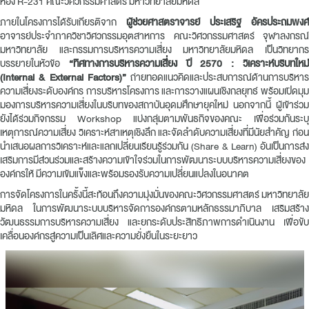
ห้อง R-231 คณะวิศวกรรมศาสตร์ มหาวิทยาลัยมหิดล
ภายในโครงการได้รับเกียรติจาก
ผู้ช่วยศาสตราจารย์ ประเสริฐ อัครประถมพงศ์
อาจารย์ประจำภาควิชาวิศวกรรมอุตสาหการ คณะวิศวกรรมศาสตร์ จุฬาลงกรณ์
มหาวิทยาลัย และกรรมการบริหารความเสี่ยง มหาวิทยาลัยมหิดล เป็นวิทยากร
บรรยายในหัวข้อ
“ทิศทางการบริหารความเสี่ยง ปี 2570 : วิเคราะห์บริบทใหม
(Internal & External Factors)”
ถ่ายทอดแนวคิดและประสบการณ์ด้านการบริหาร
ความเสี่ยงระดับองค์กร การบริหารโครงการ และการวางแผนเชิงกลยุทธ์ พร้อมเปิดมุม
มองการบริหารความเสี่ยงในบริบทของสถาบันอุดมศึกษายุคใหม่ นอกจากนี้ ผู้เข้าร่วม
ยังได้ร่วมกิจกรรม Workshop แบ่งกลุ่มตามพันธกิจของคณะ เพื่อร่วมกันระบุ
เหตุการณ์ความเสี่ยง วิเคราะห์สาเหตุเชิงลึก และจัดลำดับความเสี่ยงที่มีนัยสำคัญ ก่อน
นำเสนอผลการวิเคราะห์และแลกเปลี่ยนเรียนรู้ร่วมกัน (Share & Learn) อันเป็นการส่ง
เสริมการมีส่วนร่วมและสร้างความเข้าใจร่วมในการพัฒนาระบบบริหารความเสี่ยงของ
องค์กรให้ มีความเข้มแข็งและพร้อมรองรับความเปลี่ยนแปลงในอนาคต
การจัดโครงการในครั้งนี้สะท้อนถึงความมุ่งมั่นของคณะวิศวกรรมศาสตร์ มหาวิทยาลัย
มหิดล ในการพัฒนาระบบบริหารจัดการองค์กรตามหลักธรรมาภิบาล เสริมสร้าง
วัฒนธรรมการบริหารความเสี่ยง และยกระดับประสิทธิภาพการดำเนินงาน เพื่อขับ
เคลื่อนองค์กรสู่ความเป็นเลิศและความยั่งยืนในระยะยาว